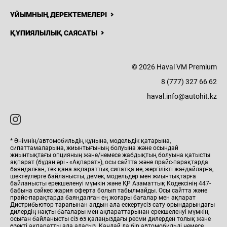
ҰЙЫМНЫҢ ДЕРЕКТЕМЕЛЕРІ
ҚҰПИЯЛЫЛЫҚ САЯСАТЫ
© 2026 Haval VM Premium
8 (777) 327 66 62
haval.info@autohit.kz
* Өнімнің/автомобильдің құнына, модельдік қатарына,
сипаттамаларына, жиынтығының болуына және осындай
жиынтықтағы опцияның және/немесе жабдықтың болуына қатысты
ақпарат (бұдан әрі - «Ақпарат»), осы сайтта және прайс-парақтарда
баяндалған, тек қана ақпараттық сипатқа ие, жергілікті жағдайларға,
шектеулерге байланысты, демек, модельдер мен жиынтықтарға
байланысты ерекшеленуі мүмкін және ҚР Азаматтық Кодексінің 447-
бабына сәйкес жария оферта болып табылмайды. Осы сайтта және
прайс-парақтарда баяндалған ең жоғары бағалар мен ақпарат
Дистрибьютор тарапынан алдын ала ескертусіз сату орындарындағы
дилердің нақты бағалары мен ақпараттарынан ерекшеленуі мүмкін,
осыған байланысты сіз өз қалаңыздағы ресми дилерден толық және
өзекті ақпаратты ала аласыз. Қандай да бір автомобильді немесе