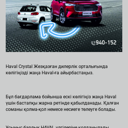
Haval Crystal Жезқазған ​​дилерлік орталығында
көлігіңізді жаңа Haval-ға айырбастаңыз.
Бұл бағдарлама бойынша ескі көлігіңіз жаңа Haval
үшін бастапқы жарна ретінде қабылданады. Қалған
соманы қолма-қол немесе несиеге төлеуге болады.
Ұсыныс барлық HAVAL үлгілеріне қолданылады.