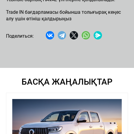
Trade IN бағдарламасы бойынша толығырақ кеңес
алу үшін өтініш қалдырыңыз
Поделиться:
БАСҚА ЖАҢАЛЫҚТАР
8 (777) 327
66 62
Н
ЖАҢАЛЫҚТАР
БАЙЛАНЫСТАР
Haval VM
Premium