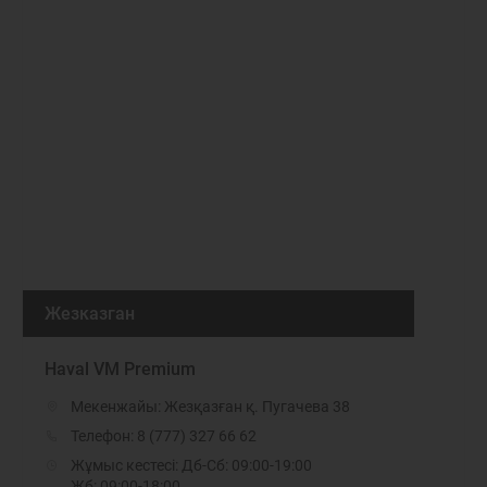
Жезказган
Haval VM Premium
Мекенжайы: Жезқазған қ. Пугачева 38
Телефон:
8 (777) 327 66 62
Жұмыс кестесі: Дб-Сб: 09:00-19:00
Жб: 09:00-18:00