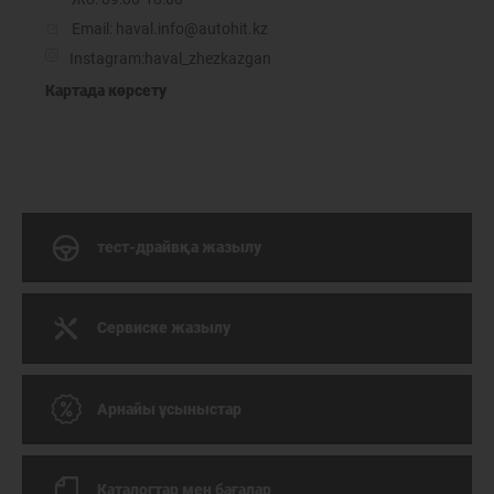
Email: haval.info@autohit.kz
Instagram:
haval_zhezkazgan
Картада көрсету
тест-драйвқа жазылу
Сервиске жазылу
Арнайы ұсыныстар
Каталогтар мен бағалар