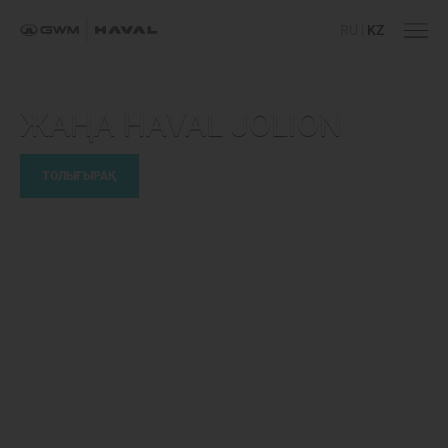
RU
|
KZ
HAVAL H
ШЫҢДАРДЫ БАҒЫНД
ТОЛЫҒЫРАҚ