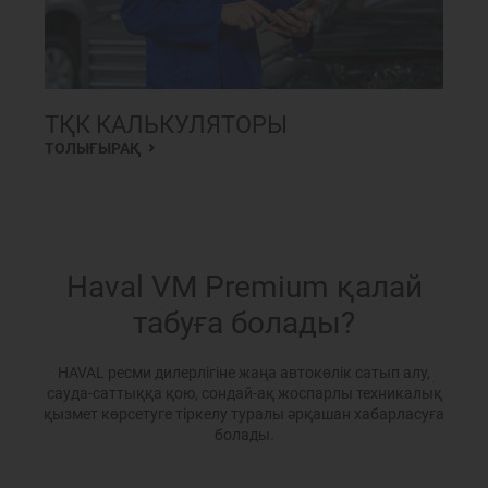
ТҚК КАЛЬКУЛЯТОРЫ
ТОЛЫҒЫРАҚ
Haval VM Premium қалай
табуға болады?
HAVAL ресми дилерлігіне жаңа автокөлік сатып алу,
сауда-саттыққа қою, сондай-ақ жоспарлы техникалық
қызмет көрсетуге тіркелу туралы әрқашан хабарласуға
болады.