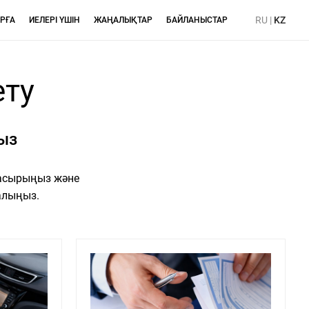
RU
|
KZ
РҒА
ИЕЛЕРІ ҮШІН
ЖАҢАЛЫҚТАР
БАЙЛАНЫСТАР
ету
ңыз
 асырыңыз және
 алыңыз.