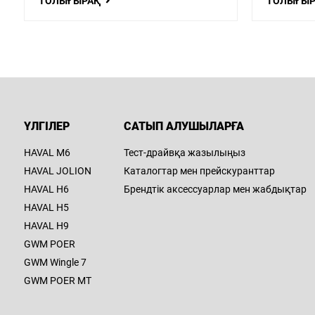
ТОЛЫҒЫРАҚ
ТОЛЫҒЫ
ҮЛГІЛЕР
САТЫП АЛУШЫЛАРҒА
HAVAL M6
Тест-драйвқа жазылыңыз
HAVAL JOLION
Каталогтар мен прейскуранттар
HAVAL H6
Брендтік аксессуарлар мен жабдықтар
HAVAL H5
HAVAL H9
GWM POER
GWM Wingle 7
GWM POER MT