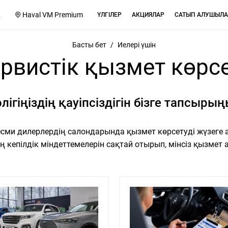
2
Haval VM Premium
ҮЛГІЛЕР
АКЦИЯЛАР
САТЫП АЛУШЫЛА
Басты бет
/
Иелері үшін
рвистік қызмет көрс
лігіңіздің қауіпсіздігін бізге тапсыры
ресми дилерлердің салондарында қызмет көрсетуді жүзеге
ң кепілдік міндеттемелерін сақтай отырып, мінсіз қызмет