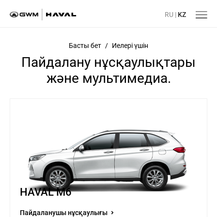
RU
|
KZ
Басты бет
/
Иелері үшін
Пайдалану нұсқаулықтары
және мультимедиа.
HAVAL M6
Пайдаланушы нұсқаулығы