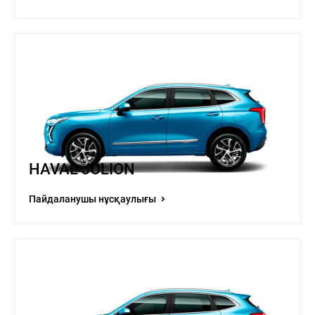
HAVAL JOLION
Пайдаланушы нұсқаулығы