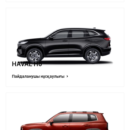
HAVAL H6
Пайдаланушы нұсқаулығы