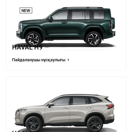
HAVAL H9
Пайдаланушы нұсқаулығы