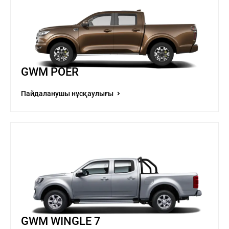
GWM POER
Пайдаланушы нұсқаулығы
GWM WINGLE 7