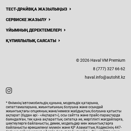
ТЕСТ-ДРАЙВҚА ЖАЗЫЛЫҢЫЗ
СЕРВИСКЕ ЖАЗЫЛУ
ҰЙЫМНЫҢ ДЕРЕКТЕМЕЛЕРІ
ҚҰПИЯЛЫЛЫҚ САЯСАТЫ
© 2026 Haval VM Premium
8 (777) 327 66 62
haval.info@autohit.kz
* Өнімнің/автомобильдің құнына, модельдік қатарына,
сипаттамаларына, жиынтығының болуына және осындай
жиынтықтағы опцияның және/немесе жабдықтың болуына қатысты
ақпарат (бұдан әрі - «Ақпарат»), осы сайтта және прайс-парақтарда
баяндалған, тек қана ақпараттық сипатқа ие, жергілікті жағдайларға,
шектеулерге байланысты, демек, модельдер мен жиынтықтарға
байланысты ерекшеленуі мүмкін және ҚР Азаматтық Кодексінің 447-