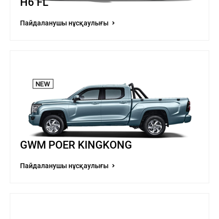
H6 FL
Пайдаланушы нұсқаулығы
GWM POER KINGKONG
Пайдаланушы нұсқаулығы