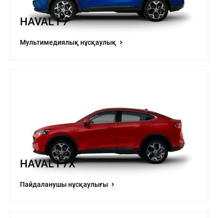
HAVAL F7
Мультимедиялық нұсқаулық
HAVAL F7X
Пайдаланушы нұсқаулығы