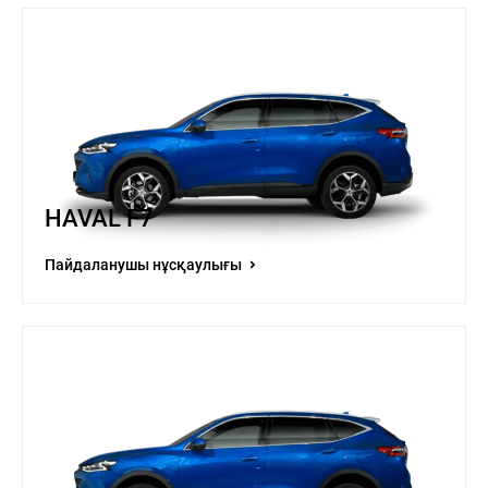
HAVAL F7
Пайдаланушы нұсқаулығы